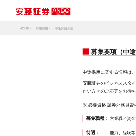
HOME
採用情報
中途採用募集
募集要項（中途
中途採用に関する情報は
安藤証券のビジネススタ
たい方々のご応募をお待
※ 必要資格 証券外務員資
募集職種：
営業職／資金
待遇：
能力、経験等