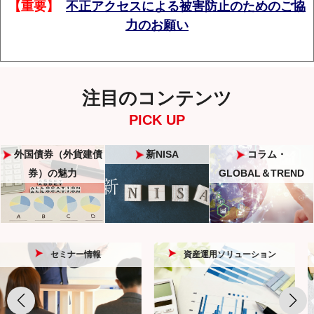
【重要】
不正アクセスによる被害防止のためのご協
力のお願い
注目のコンテンツ
PICK UP
外国債券（外貨建債
新NISA
コラム・
券）の魅力
GLOBAL＆TREND
セミナー情報
資産運用ソリューション