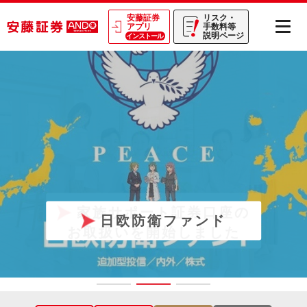
安藤証券
リスク・
アプリ
手数料等
説明ページ
インストール
家族サポート証券口座の
日欧防衛ファンド
お取扱いを開始しました