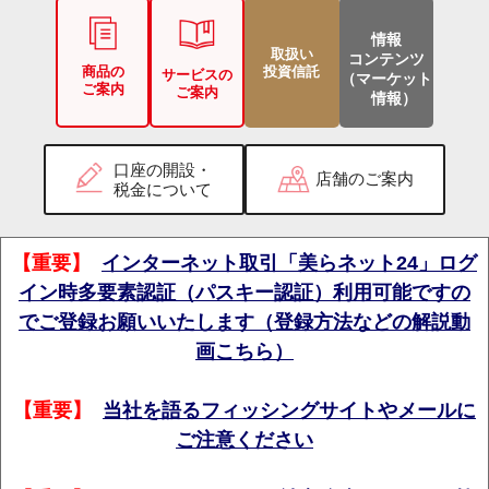
情報
取扱い
コンテンツ
商品の
投資信託
サービスの
（マーケット
ご案内
ご案内
情報）
口座の開設・
店舗のご案内
税金について
【重要】
インターネット取引「美らネット24」ログ
イン時多要素認証（パスキー認証）利用可能ですの
でご登録お願いいたします（登録方法などの解説動
画こちら）
【重要】
当社を語るフィッシングサイトやメールに
ご注意ください