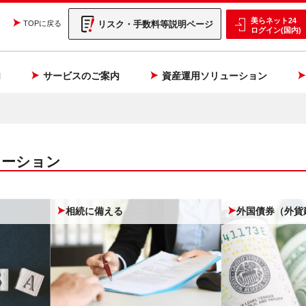
美らネット24
リスク・手数料等説明ページ
TOPに戻る
ログイン(国内)
内
サービスのご案内
資産運用ソリューション
ューション
相続に備える
外国債券（外貨