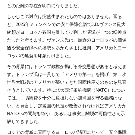
との距離の存在が明白になりました。
しかしこの対立は突然生まれたものではありません。遡る
と、
2025
年ミュンヘンでの安全保障会議で
J.D.
ヴァンス副大
統領がヨーロッパ各国を厳しく批判した演説が一つの転換点
だったと考えます。ヴァンス氏は、最近のヨーロッパの価値
観や安全保障への姿勢をあからさまに批判、アメリカとヨー
ロッパの亀裂を印象付けました。
その背景にはトランプ政権が掲げる外交思想があると考えま
す。トランプ氏は一貫して「アメリカ第一」を掲げ、第二次
世界大戦後のアメリカが築いてきた国際秩序そのものを見直
そうとしています。特に北大西洋条約機構（
NATO
）につい
ては、「防衛費を十分に負担しない加盟国を守る義務はな
い」と発言し、加盟国の負担が改善されなければアメリカが
NATO
への関与を縮小、あるいは事実上離脱の可能性さえ示
唆してきました。
ロシアの脅威に直面するヨーロッパ諸国にとって、安全保障