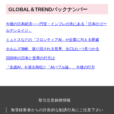
GLOBAL＆TRENDバックナンバー
今後の日本経済――円安・インフレの先にある「日本のゴー
ルデンエイジ」
ミュトスなどの「フロンティアAI」が企業に与える脅威
ホルムズ海峡、振り回される世界、出口はいつ見つかる
2026年の日本と世界の行方は
「生成AI」を巡る熱狂と「AIバブル論」、今後の行方
取引注意銘柄情報
無登録業者からの詐欺的な勧誘行為にご注意下さい