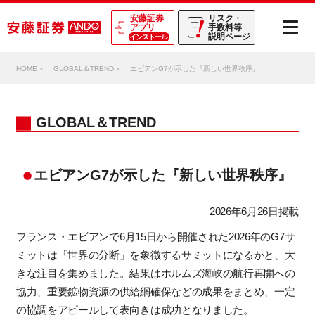
安藤証券
リスク・
アプリ
手数料等
説明ページ
インストール
HOME
GLOBAL＆TREND
エビアンG7が示した『新しい世界秩序』
GLOBAL＆TREND
エビアンG7が示した『新しい世界秩序』
2026年6月26日掲載
フランス・エビアンで
6
月
15
日から開催された
2026
年の
G7
サ
ミットは「世界の分断」を象徴するサミットになるかと、大
きな注目を集めました。結果はホルムズ海峡の航行再開への
協力、重要鉱物資源の供給網確保などの成果をまとめ、一定
の協調をアピールして表向きは成功となりました。