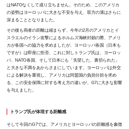
は
NATO
なくして成り立ちません。そのため、このアメリカ
の姿勢はヨーロッパに大きな不安を与え、双方の溝はさらに
深まることとなりました。
その後も両者の距離は縮まらず、今年の
2
月のアメリカとイ
スラエルのイラン攻撃によるホルムズ海峡封鎖の際、アメリ
カが各国への協力を求めましたが、ヨーロッパ各国（日本も
ですが）は即座に拒否、これに対しトランプ氏は、ヨーロッ
パ、
NATO
各国、そして日本にも「失望した、裏切られた」
と大きな不満をあからさまにしています。ヨーロッパは外交
による解決を重視し、アメリカは同盟国の負担分担を求め
る、この安全保障に対する考え方の違いが、
G7
に大きな影響
を与えました。
トランプ氏が体現する距離感
そして今回の
G7
では、アメリカとヨーロッパの距離感を象徴