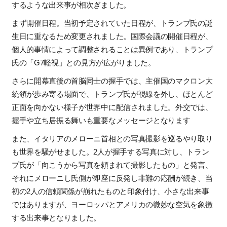
するような出来事が相次ぎました。
まず開催日程。当初予定されていた日程が、トランプ氏の誕
生日に重なるため変更されました。国際会議の開催日程が、
個人的事情によって調整されることは異例であり、トランプ
氏の「
G7
軽視」との見方が広がりました。
さらに開幕直後の首脳同士の握手では、主催国のマクロン大
統領が歩み寄る場面で、トランプ氏が視線を外し、ほとんど
正面を向かない様子が世界中に配信されました。外交では、
握手や立ち居振る舞いも重要なメッセージとなります
また、イタリアのメローニ首相との写真撮影を巡るやり取り
も世界を騒がせました。
2
人が握手する写真に対し、トラン
プ氏が「向こうから写真を頼まれて撮影したもの」と発言、
それにメローニし氏側が即座に反発し非難の応酬が続き、当
初の
2
人の信頼関係が崩れたものと印象付け、小さな出来事
ではありますが、ヨーロッパとアメリカの微妙な空気を象徴
する出来事となりました。