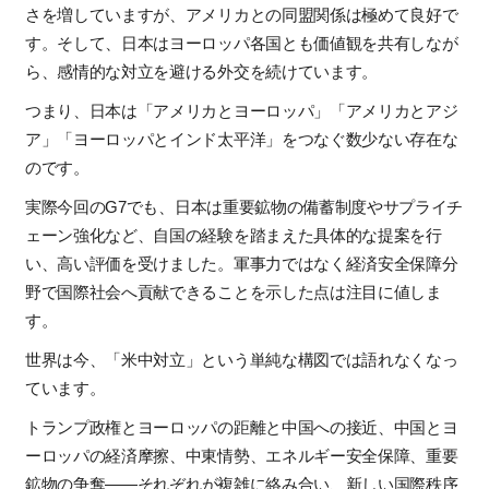
さを増していますが、アメリカとの同盟関係は極めて良好で
す。そして、日本はヨーロッパ各国とも価値観を共有しなが
ら、感情的な対立を避ける外交を続けています。
つまり、日本は「アメリカとヨーロッパ」「アメリカとアジ
ア」「ヨーロッパとインド太平洋」をつなぐ数少ない存在な
のです。
実際今回の
G7
でも、日本は重要鉱物の備蓄制度やサプライチ
ェーン強化など、自国の経験を踏まえた具体的な提案を行
い、高い評価を受けました。軍事力ではなく経済安全保障分
野で国際社会へ貢献できることを示した点は注目に値しま
す。
世界は今、「米中対立」という単純な構図では語れなくなっ
ています。
トランプ政権とヨーロッパの距離と中国への接近、中国とヨ
ーロッパの経済摩擦、中東情勢、エネルギー安全保障、重要
鉱物の争奪
――
それぞれが複雑に絡み合い、新しい国際秩序