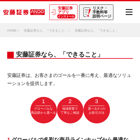
安藤証券
リスク・
アプリ
手数料等
説明ページ
インストール
HOME
安藤証券なら、「できること」
安藤証券なら、「できること」
安藤証券なら、「できること」
安藤証券は、お客さまのゴールを一番に考え、最適なソリュ
ーションを提供します。
1
2
3
グローバルな
地域密着で
選べる3つの
商品群から選べる
丁寧なご相談
お取引方法
1.
グローバルで多彩な商品ラインナップから最適な