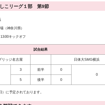
でしこリーグ１部 第9節
浜
技場
（神奈川県）
13
:00キックオフ
試合結果
ブリッジ名古屋
日体大SMG横浜
3
前半
0
0
5
後半
0
（日）に予定されております。