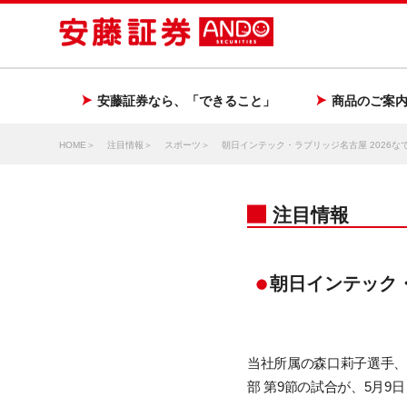
安藤証券なら、「できること」
商品のご案
HOME
注目情報
スポーツ
朝日インテック・ラブリッジ名古屋 2026な
注目情報
朝日インテック・
当社所属の
森口莉子選手
部 第9節の試合が、5月