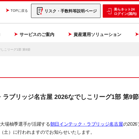
美らネット24
リスク・手数料等説明ページ
TOPに戻る
ログイン(国内)
内
サービスのご案内
資産運用ソリューション
でしこリーグ1部 第9節
ラブリッジ名古屋 2026なでしこリーグ1部 第9節
、大場柚季選手が活躍する
朝日インテック・ラブリッジ名古屋
の202
9日（土）に行われますのでお知らせいたします。