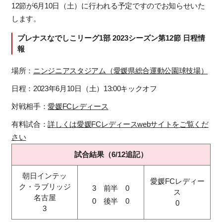
12節が6月10日（土）に行われる予定ですのでお知らせいた
します。
プレナスなでしこリーグ1部 2023シーズン第12節 日程情
報
場所：
ニンジニアスタジアム（愛媛県総合運動公園球技場）
日程：2023年6月10日（土）13:00キックオフ
対戦相手：
愛媛FCレディース
有料試合：
詳しくは愛媛FCレディースwebサイトをご覧くだ
さい
試合結果（6/12追記）
朝日インテッ
愛媛FCレディー
ク・ラブリッジ
3 前半 0
ス
名古屋
0 後半 0
0
3